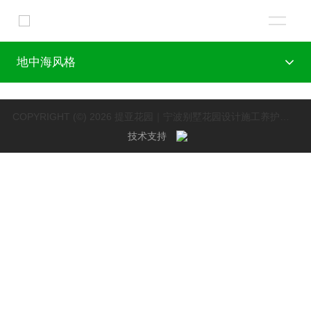
地中海风格
COPYRIGHT (©) 2026 提亚花园｜宁波别墅花园设计施工养护一体化｜国家高新技术企业.
技术支持