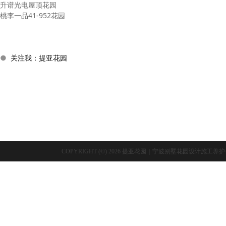
升谱光电屋顶花园
桃李一品41-952花园
●
关注我：提亚花园
COPYRIGHT (©) 2026 提亚花园｜宁波别墅花园设计施