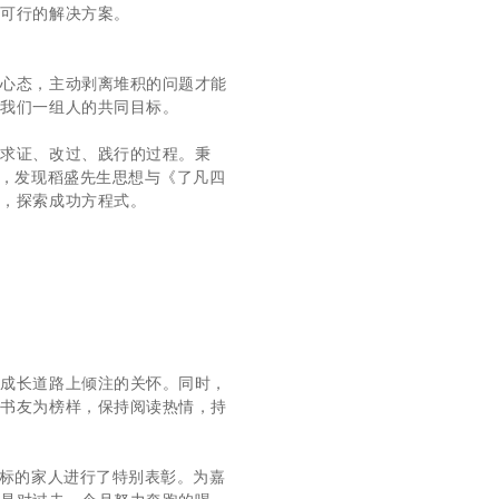
实可行的解决方案。
极心态，主动剥离堆积的问题才能
到我们一组人的共同目标。
到求证、改过、践行的过程。秉
考，发现稻盛先生思想与《了凡四
思，探索成功方程式。
女成长道路上倾注的关怀。同时，
以书友为榜样，保持阅读热情，持
目标的家人进行了特别表彰。为嘉