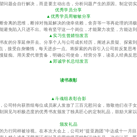
望问题会自行解决，而是要主动出击，分析问题产生的原因。制定切
优秀学员分享
▲优秀学员周敏敏分享
断舍离的思维，断掉对拖延解决的侥幸依赖，舍弃等一等再处理的消
能避免陷入只进不出。唯有坚守这一个岗位，才能聚力攻坚，方能达
▲实习生曾婧怡发言
书友的分享延伸开去。分享个人与公司成长经历，阐述从质疑、探索
起点，接受自身懒惰，每天进步一点。将探索的内容引入公司前反复思
慢疑痴。用关爱代替责备，明确公司使命，经营分享，读圣人经典反
▲郑诚学长总结发言
读书表彰
▲斗魂组表彰合影
，公司特向获胜组每位成员家人发放了三百元慰问金，致敬他们在子
刻洞见与积极态度的优秀书友颁发了独具匠心的定制礼品，鼓励大家
颁发礼品
的力行同样被珍视。在本次大会上，公司对“提亚跑团”中达成十一月