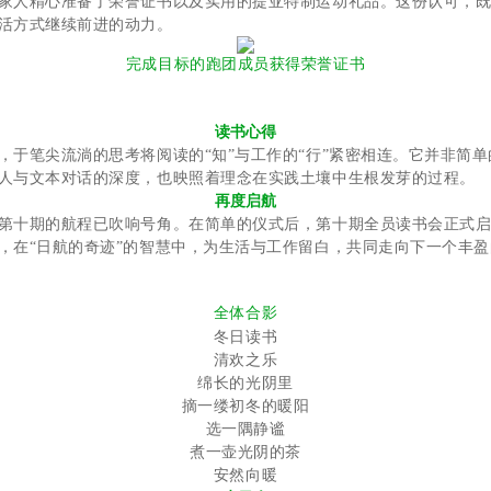
家人精心准备了荣誉证书以及实用的提亚特制运动礼品。这份认可，
活方式继续前进的动力。
完成目标的跑团成员获得荣誉证书
读书心得
，于笔尖流淌的思考将阅读的“知”与工作的“行”紧密相连。它并非简
人与文本对话的深度，也映照着理念在实践土壤中生根发芽的过程。
再度启航
第十期的航程已吹响号角。在简单的仪式后，第十期全员读书会正式
，在“日航的奇迹”的智慧中，为生活与工作留白，共同走向下一个丰
全体合影
冬日读书
清欢之乐
绵长的光阴里
摘一缕初冬的暖阳
选一隅静谧
煮一壶光阴的茶
安然向暖