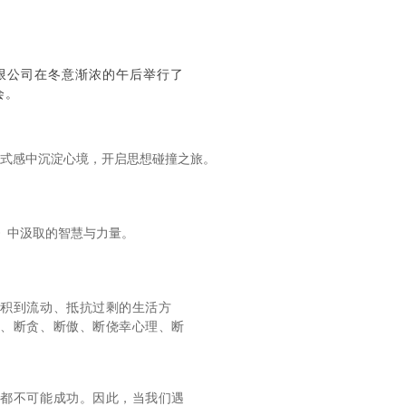
限公司在冬意渐浓的午后举行了
会。
仪式感中沉淀心境，开启思想碰撞之旅。
》中汲取的智慧与力量。
囤积到流动、抵抗过剩的生活方
懒、断贪、断傲、断侥幸心理、断
情都不可能成功。因此，当我们遇