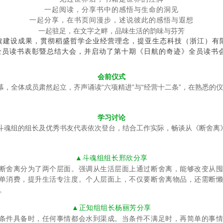
一起阅读，分享书中的感悟与生命的洞见
一起分享，在书页间漫步，述说彼此的感悟与遐想
一起驻足，在文字之畔，品味生活的韵味与芬芳
阅读建设成果，贯彻稻盛哲学企业经营理念，提亚生态科技（浙江）有
全员读书表彰暨总结大会，并启动了第十期《日航的奇迹》全员读书
会前仪式
，全体成员肃然起立，齐声诵读“六项精进”与“经营十二条”，在熟悉的
学习讨论
斗魂组的组长及优秀书友代表依次登台，结合工作实际，畅谈从《断舍离
▲斗魂组组长邢欣分享
断舍离分为了两个层面。强调从生活层面上通过断舍离，能够改变从
单消费，提升生活专注度。个人层面上，不仅要断舍离物品，还需断
。
▲正知组组长杨丽芳分享
条件具备时，任何事情都会水到渠成。当条件不满足时，再简单的事