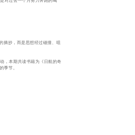
既是对过去一个月努力奔跑的喝
单的摘抄，而是思想经过碰撞、咀
启动，本期共读书籍为《日航的奇
盈的季节。