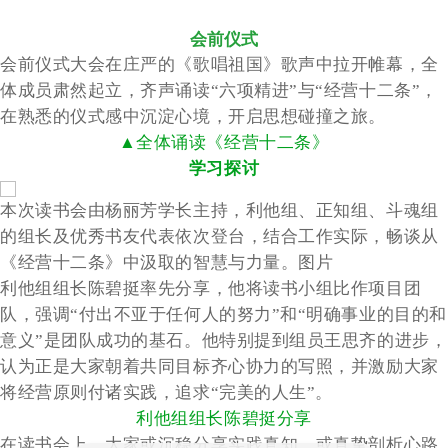
会前仪式
会前仪式大会在庄严的《歌唱祖国》歌声中拉开帷幕，全
体成员肃然起立，齐声诵读“六项精进”与“经营十二条”，
在熟悉的仪式感中沉淀心境，开启思想碰撞之旅。
▲全体诵读《经营十二条》
学习探讨
本次读书会由杨丽芳学长主持，利他组、正知组、斗魂组
的组长及优秀书友代表依次登台，结合工作实际，畅谈从
《经营十二条》中汲取的智慧与力量。图片
利他组组长陈碧挺率先分享，他将读书小组比作项目团
队，强调“付出不亚于任何人的努力”和“明确事业的目的和
意义”是团队成功的基石。他特别提到组员王思齐的进步，
认为正是大家朝着共同目标齐心协力的写照，并激励大家
将经营原则付诸实践，追求“完美的人生”。
利他组组长陈碧挺分享
在读书会上，大家或沉稳分享实践真知，或真挚剖析心路