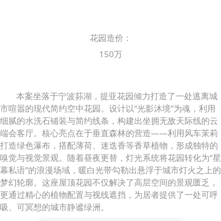
花园造价：
150万
本案坐落于宁波荪湖，提亚花园倾力打造了一处逃离城
市喧嚣的现代简约空中花园。设计以“光影沐境”为魂，利用
细腻的水洗石铺装与简约线条，构建出坐拥无敌天际线的云
端会客厅。核心亮点在于垂直森林的营造——利用风车茉莉
打造绿色瀑布，搭配薄荷、迷迭香等香草植物，形成独特的
嗅觉与视觉景观。随着昼夜更替，灯光系统将花园转化为“星
幕私语”的浪漫场域，暖白光带勾勒出悬浮于城市灯火之上的
梦幻轮廓。这座屋顶花园不仅解决了高层空间的景观匮乏，
更通过精心的植物配置与视线遮挡，为居者提供了一处可呼
吸、可冥想的城市静谧绿洲。