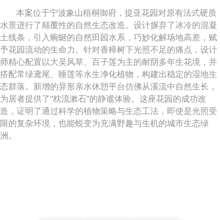
本案位于宁波象山梧桐御府，提亚花园对原有法式硬质
水景进行了颠覆性的自然生态改造。设计摒弃了冰冷的混凝
土线条，引入蜿蜒的自然田园水系，巧妙化解场地高差，赋
予花园流动的生命力。针对香樟树下光照不足的痛点，设计
师精心配置以大吴风草、百子莲为主的耐阴多年生花境，并
搭配常绿鸢尾、睡莲等水生净化植物，构建出稳定的湿地生
态群落。新增的异形亲水休憩平台仿佛从溪流中自然生长，
为居者提供了“枕流漱石”的静谧体验。这座花园的成功改
造，证明了通过科学的植物策略与生态工法，即使是光照受
限的复杂环境，也能蜕变为充满野趣与生机的城市生态绿
洲。